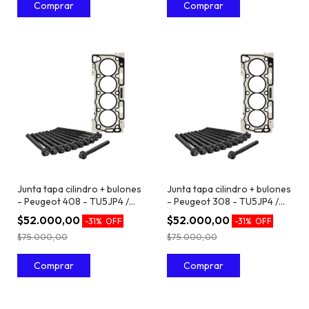
Junta tapa cilindro + bulones
Junta tapa cilindro + bulones
- Peugeot 408 - TU5JP4 /
- Peugeot 308 - TU5JP4 /
EC5 1.6 16V
EC5 1.6 16V
$52.000,00
$52.000,00
-
31
%
OFF
-
31
%
OFF
$75.000,00
$75.000,00