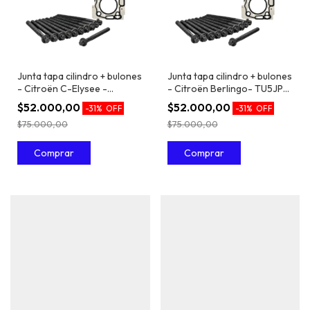
Junta tapa cilindro + bulones
Junta tapa cilindro + bulones
- Citroën C-Elysee -
- Citroën Berlingo- TU5JP4
TU5JP4 / EC5 1.6 16V
/ EC5 1.6 16V
$52.000,00
$52.000,00
-
31
%
OFF
-
31
%
OFF
$75.000,00
$75.000,00