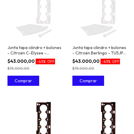
Junta tapa cilindro + bulones
Junta tapa cilindro + bulones
- Citroën C-Elysee -
- Citroën Berlingo - TU5JP4
TU5JP4 / EC5 1.6 16V
/ EC5 1.6 16V
$43.000,00
$43.000,00
-
43
%
OFF
-
43
%
OFF
$75.000,00
$75.000,00