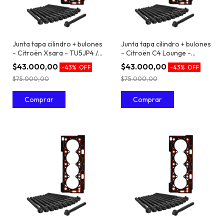
Junta tapa cilindro + bulones
Junta tapa cilindro + bulones
- Citroën Xsara - TU5JP4 /
- Citroën C4 Lounge -
EC5 1.6 16V
TU5JP4 / EC5 1.6 16V
$43.000,00
$43.000,00
-
43
%
OFF
-
43
%
OFF
$75.000,00
$75.000,00