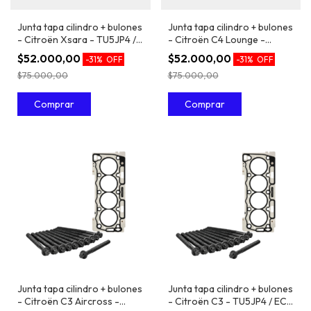
Junta tapa cilindro + bulones
Junta tapa cilindro + bulones
- Citroën Xsara - TU5JP4 /
- Citroën C4 Lounge -
EC5 1.6 16V
TU5JP4 / EC5 1.6 16V
$52.000,00
$52.000,00
-
31
%
OFF
-
31
%
OFF
$75.000,00
$75.000,00
Junta tapa cilindro + bulones
Junta tapa cilindro + bulones
- Citroën C3 Aircross -
- Citroën C3 - TU5JP4 / EC5