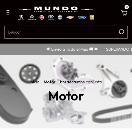
0
🌟 Envio a Todo el Pais 🚚 🌟
SUPERANDO TU COMPR
Inicio
.
Motor
.
breadcrumbs.conjunto
Motor