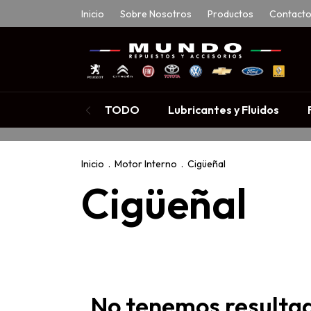
Inicio
Sobre Nosotros
Productos
Contact
TODO
Lubricantes y Fluidos
Inicio
.
Motor Interno
.
Cigüeñal
Cigüeñal
No tenemos resultad