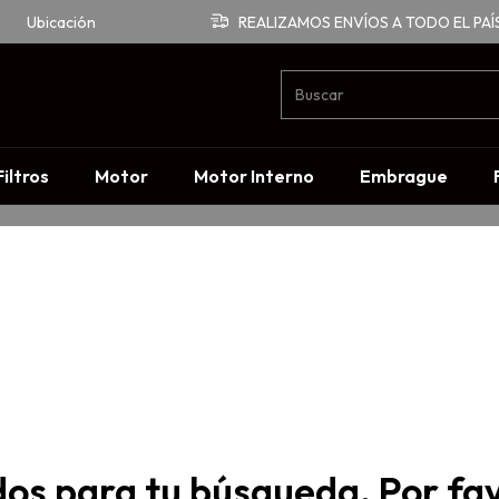
o
Ubicación
REALIZAMOS ENVÍOS A TODO EL PAÍ
Filtros
Motor
Motor Interno
Embrague
os para tu búsqueda. Por favo