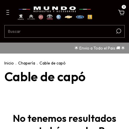
0
🌟 Envio a Todo el Pais 🚚 🌟
Inicio
.
Chapería
.
Cable de capó
Cable de capó
No tenemos resultados