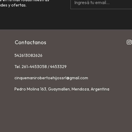
des y ofertas.
Contactanos
542613082626
Tel. 261-4453058 / 4453329
cinquemanirobertoehijossrl@gmail.com
Pedro Molina 163, Guaymallen, Mendoza, Argentina