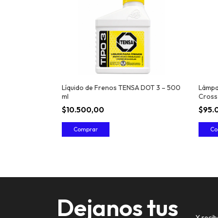
Líquido de Frenos TENSA DOT 3 – 500
Lámpa
ml
Cross 
$10.500,00
$95.
Dejanos tus
Y recib