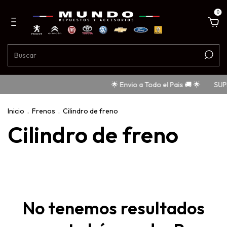
0
🌟 Envio a Todo el Pais 🚚 🌟
SUP
Inicio
.
Frenos
.
Cilindro de freno
Cilindro de freno
No tenemos resultados