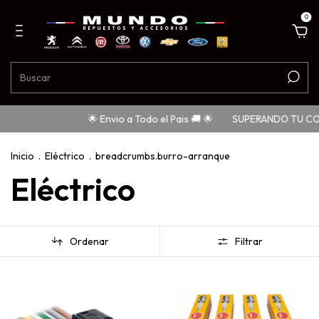
0
🌟 Envio a Todo el Pais 🚚 🌟
SUPERANDO TU COMPRA DE $150
Inicio
.
Eléctrico
.
breadcrumbs.burro-arranque
Eléctrico
Ordenar
Filtrar