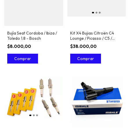
Bujía Seat Cordoba / Ibiza /
Kit X4 Bujias Citroën C4
Toledo 1.8 - Bosch
Lounge / Picasso / C5 /
Xsara 1.6 16v / 2.0 16v - Ngk
$8.000,00
$38.000,00