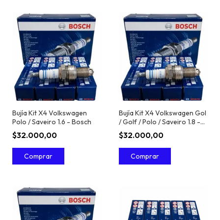
Bujía Kit X4 Volkswagen
Bujía Kit X4 Volkswagen Gol
Polo / Saveiro 1.6 - Bosch
/ Golf / Polo / Saveiro 1.8 -
Bosch
$32.000,00
$32.000,00