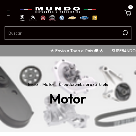
0
🌟 Envio a Todo el Pais 🚚 🌟
SUPERANDO TU COM
Inicio
.
Motor
.
breadcrumbs.brazo-biela
Motor