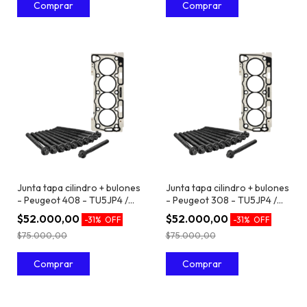
Junta tapa cilindro + bulones
Junta tapa cilindro + bulones
- Peugeot 408 - TU5JP4 /
- Peugeot 308 - TU5JP4 /
EC5 1.6 16V
EC5 1.6 16V
$52.000,00
$52.000,00
-
31
%
OFF
-
31
%
OFF
$75.000,00
$75.000,00