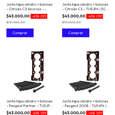
Junta tapa cilindro + bulones
Junta tapa cilindro + bulones
- Citroën C3 Aircross -
- Citroën C3 - TU5JP4 / EC5
TU5JP4 / EC5 1.6 16V
1.6 16V
$43.000,00
$43.000,00
-
43
%
OFF
-
43
%
OFF
$75.000,00
$75.000,00
Junta tapa cilindro + bulones
Junta tapa cilindro + bulones
- Peugeot Partner - TU5JP4
- Peugeot 2008 - TU5JP4 /
/ EC5 1.6 16V
EC5 1.6 16V
$43.000,00
$43.000,00
-
43
%
OFF
-
43
%
OFF