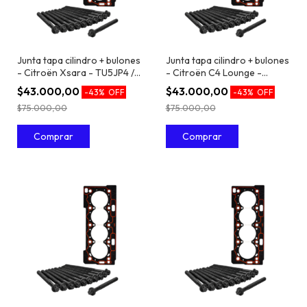
Junta tapa cilindro + bulones
Junta tapa cilindro + bulones
- Citroën Xsara - TU5JP4 /
- Citroën C4 Lounge -
EC5 1.6 16V
TU5JP4 / EC5 1.6 16V
$43.000,00
$43.000,00
-
43
%
OFF
-
43
%
OFF
$75.000,00
$75.000,00