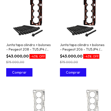
Junta tapa cilindro + bulones
Junta tapa cilindro + bulones
- Peugeot 208 - TU5JP4 /
- Peugeot 206 - TU5JP4 /
EC5 1.6 16V
EC5 1.6 16V
$43.000,00
$43.000,00
-
43
%
OFF
-
43
%
OFF
$75.000,00
$75.000,00