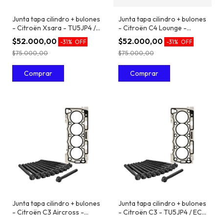
Junta tapa cilindro + bulones
Junta tapa cilindro + bulones
- Citroën Xsara - TU5JP4 /
- Citroën C4 Lounge -
EC5 1.6 16V
TU5JP4 / EC5 1.6 16V
$52.000,00
$52.000,00
-
31
%
OFF
-
31
%
OFF
$75.000,00
$75.000,00
Junta tapa cilindro + bulones
Junta tapa cilindro + bulones
- Citroën C3 Aircross -
- Citroën C3 - TU5JP4 / EC5